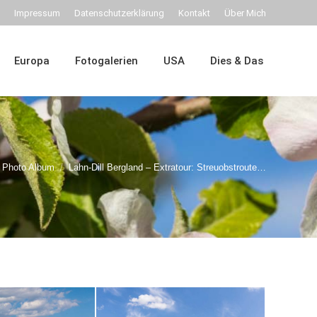
Impressum
Datenschutzerklärung
Kontakt
Über Mich
Dies & Das
Europa
Fotogalerien
USA
Dies & Das
Photo Album
Lahn-Dill Bergland – Extratour: Streuobstroute…