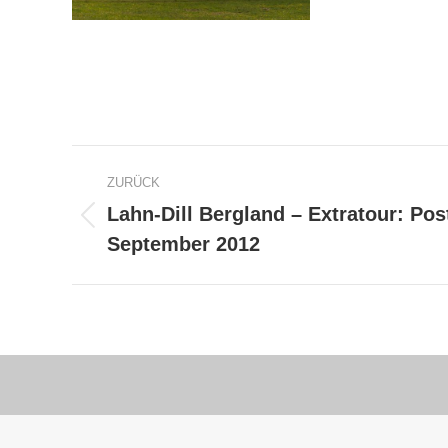
Album-
ZURÜCK
Navigation
Lahn-Dill Bergland – Extratour: Po
Vorheriges
September 2012
Album: