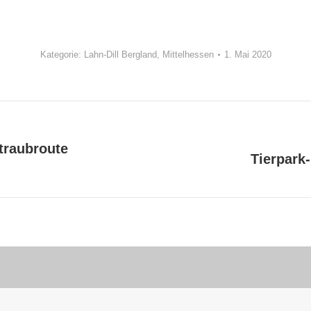
Kategorie:
Lahn-Dill Bergland
,
Mittelhessen
1. Mai 2020
straubroute
Tierpark
Nächstes
Album: