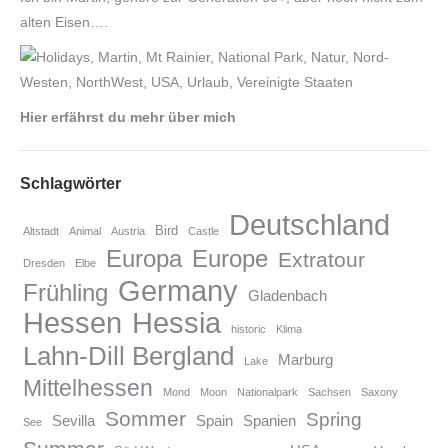
alten Eisen….
Hier erfährst du mehr über mich
Schlagwörter
Deutschland
Bird
Altstadt
Animal
Austria
Castle
Europa
Europe
Extratour
Dresden
Elbe
Germany
Frühling
Gladenbach
Hessen
Hessia
historic
Klima
Lahn-Dill Bergland
Marburg
Lake
Mittelhessen
Mond
Moon
Nationalpark
Sachsen
Saxony
Sommer
Spring
Sevilla
Spain
Spanien
See