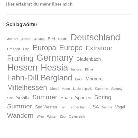
Hier erfährst du mehr über mich
Schlagwörter
Deutschland
Bird
Altstadt
Animal
Austria
Castle
Europa
Europe
Extratour
Dresden
Elbe
Germany
Frühling
Gladenbach
Hessen
Hessia
historic
Klima
Lahn-Dill Bergland
Marburg
Lake
Mittelhessen
Mond
Moon
Nationalpark
Sachsen
Saxony
Sommer
Spring
Sevilla
Spain
Spanien
See
Summer
USA
Süd Westen
Vogel
Tier
Tschechien
Vienna
Wandern
Wien
Winter
Zoo
Österreich