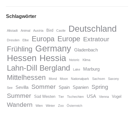
Schlagwörter
Deutschland
Bird
Altstadt
Animal
Austria
Castle
Europa
Europe
Extratour
Dresden
Elbe
Germany
Frühling
Gladenbach
Hessen
Hessia
historic
Klima
Lahn-Dill Bergland
Marburg
Lake
Mittelhessen
Mond
Moon
Nationalpark
Sachsen
Saxony
Sommer
Spring
Sevilla
Spain
Spanien
See
Summer
USA
Süd Westen
Vogel
Tier
Tschechien
Vienna
Wandern
Wien
Winter
Zoo
Österreich