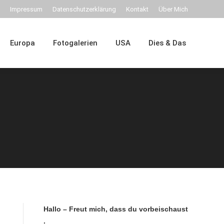
Impressum
Datenschutzerklärung
Kontakt
Über Mich
Dies & Das
Europa
Fotogalerien
USA
Dies & Das
Hallo – Freut mich, dass du vorbeischaust
.