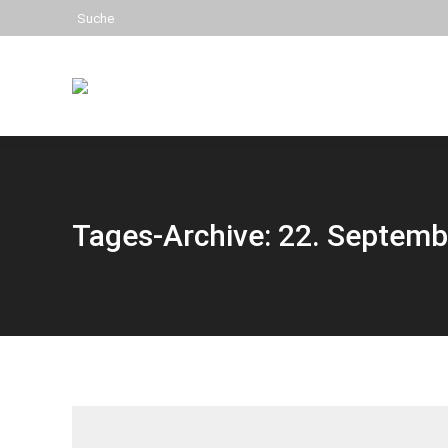
Search:
Suche
Mittelhess
Tages-Archive: 22. Septem