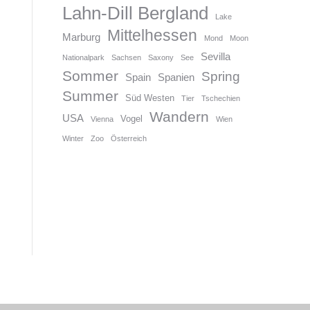
Lahn-Dill Bergland
Lake
Mittelhessen
Marburg
Mond
Moon
Sevilla
Nationalpark
Sachsen
Saxony
See
Sommer
Spring
Spain
Spanien
Summer
Süd Westen
Tier
Tschechien
Wandern
USA
Vogel
Vienna
Wien
Winter
Zoo
Österreich