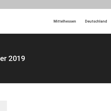
en
Deutschland
Europa
Fotogalerien
USA
Mittelhessen
Deutschland
ber 2019